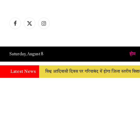
Facebook
X
Instagram
(Twitter)
होम
Saturday, August 8
Latest News
विश्व आदिवासी दिवस पर गरियाबंद में होगा जिला स्तरीय व
त्वरित कार्रवाई से अस्पताल पहुंचाया
विवाद में ट्रैक्
आयरन से भरा ट्रक, चालक घायल; बड़ा हादसा टला