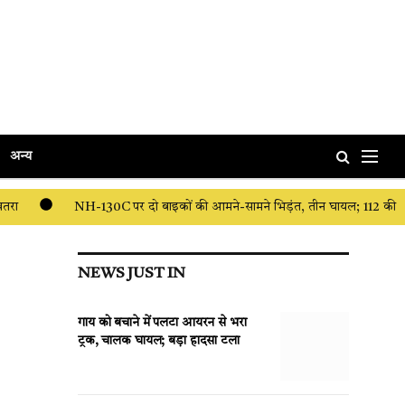
अन्य
खतरा
NH-130C पर दो बाइकों की आमने-सामने भिड़ंत, तीन घायल; 112 की
 जुए के फड़ पर पुलिस का छापा, 3 जुआरी गिरफ्तार
गाय को बचाने में पलटा
NEWS JUST IN
गाय को बचाने में पलटा आयरन से भरा
ट्रक, चालक घायल; बड़ा हादसा टला