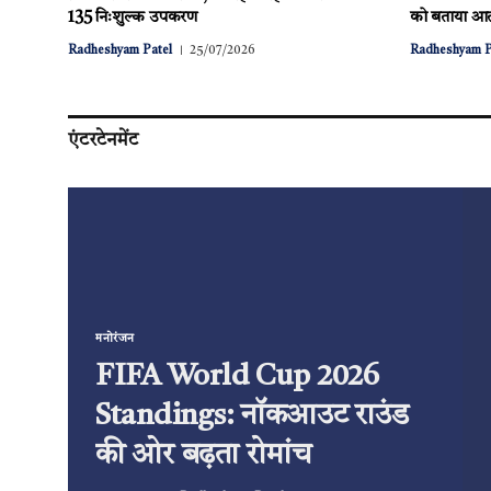
135 निःशुल्क उपकरण
को बताया आत्
Radheshyam Patel
25/07/2026
Radheshyam P
एंटरटेनमेंट
मनोरंजन
FIFA World Cup 2026
Standings: नॉकआउट राउंड
की ओर बढ़ता रोमांच