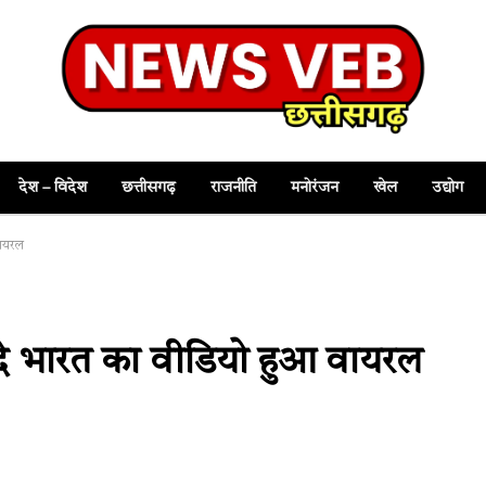
देश – विदेश
छत्तीसगढ़
राजनीति
मनोरंजन
खेल
उद्योग
वायरल
वंदे भारत का वीडियो हुआ वायरल