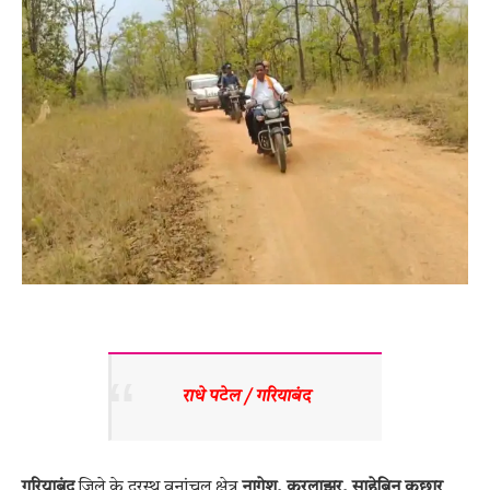
राधे पटेल / गरियाबंद
गरियाबंद
जिले के दूरस्थ वनांचल क्षेत्र
नागेश, करलाझर, साहेबिन कछार