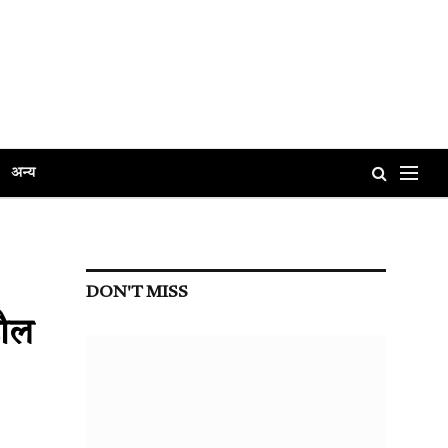
अन्य
DON'T MISS
हौल