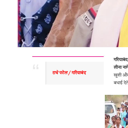
गरियाबंद
लीना ना
 राधे पटेल / गरियाबंद
खुशी और 
बधाई देत