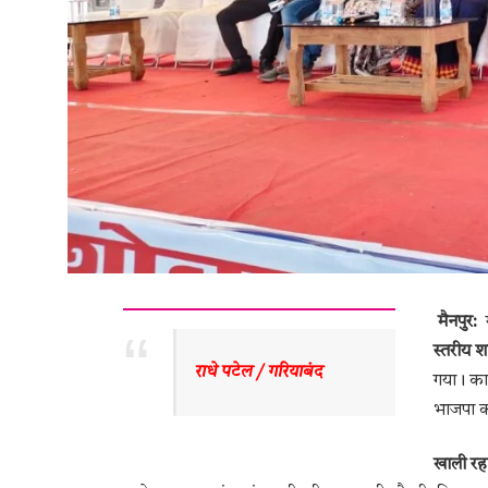
मैनपुर:
ग
स्तरीय शा
राधे पटेल / गरियाबंद 
गया। कार
भाजपा क
खाली रहा