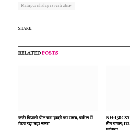
Mainpur shala pravesh utsav
SHARE.
RELATED
POSTS
जर्जर बिजली पोल बना हादसे का सबब, बारिश में
NH-130C पर दो
मंडरा रहा बड़ा खतरा
तीन घायल; 112 
पहुंचाया