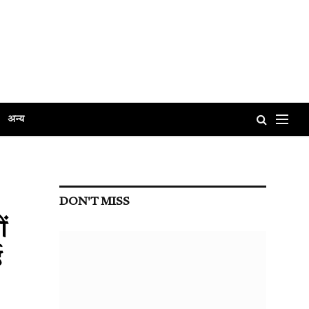
अन्य
DON'T MISS
ं
ई