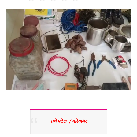
राधे पटेल  / गरियाबंद