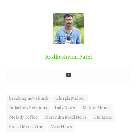
Radheshyam Patel
breaking news hindi
Giorgia Meloni
India Italy Relations
Italy News
Melodi Meme
Melody Toffee
Narendra Modi News
PM Modi
Social Media Viral
Viral News