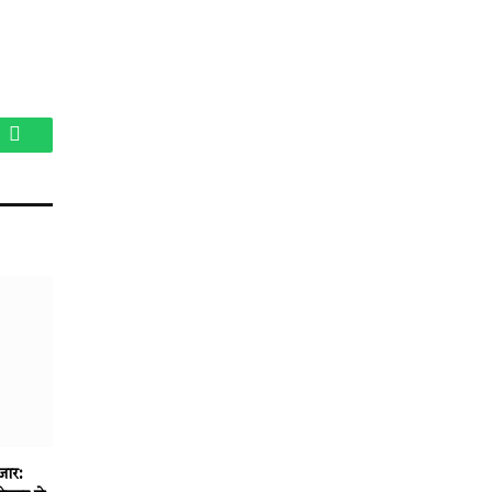
am
WhatsApp
जार: