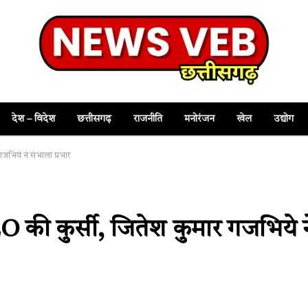
देश – विदेश
छत्तीसगढ़
राजनीति
मनोरंजन
खेल
उद्योग
जभिये ने संभाला प्रभार
O की कुर्सी, जितेश कुमार गजभिये न