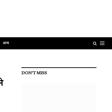
अन्य
DON'T MISS
े