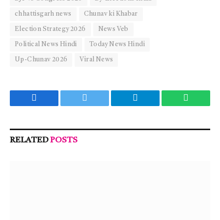
chhattisgarh news
Chunav ki Khabar
Election Strategy 2026
News Veb
Political News Hindi
Today News Hindi
Up-Chunav 2026
Viral News
Facebook
Twitter
Telegram
WhatsA
RELATED
POSTS