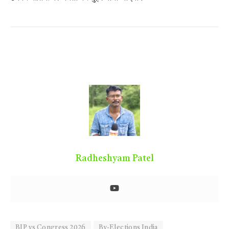
Radheshyam Patel
BJP vs Congress 2026
By-Elections India