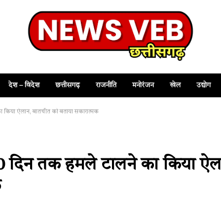
देश – विदेश
छत्तीसगढ़
राजनीति
मनोरंजन
खेल
उद्योग
 का किया ऐलान, बातचीत को बताया सकारात्मक
े 10 दिन तक हमले टालने का किया ऐल
क