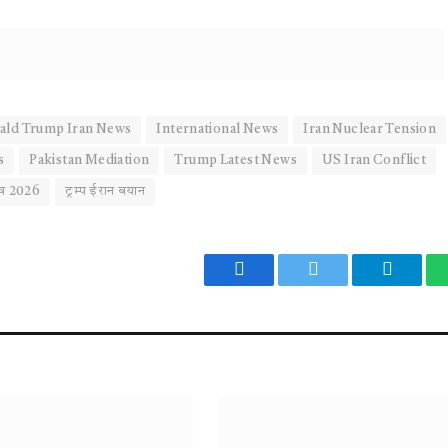
ald Trump Iran News
International News
Iran Nuclear Tension
s
Pakistan Mediation
Trump Latest News
US Iran Conflict
ाव 2026
ट्रम्प ईरान बयान
Facebook
Twitter
Telegr