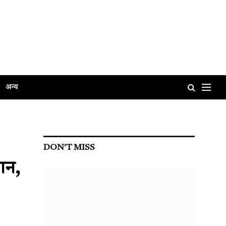
अन्य
DON'T MISS
ान,