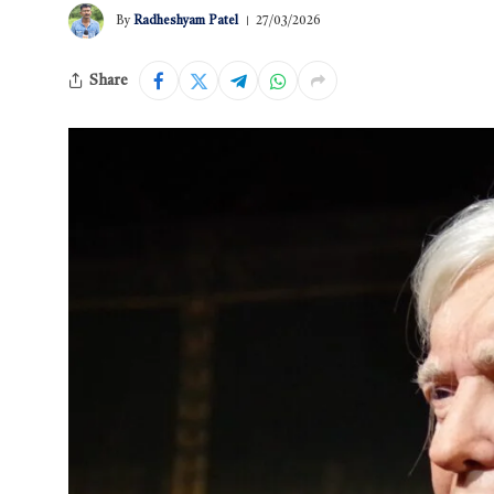
By
Radheshyam Patel
27/03/2026
Share