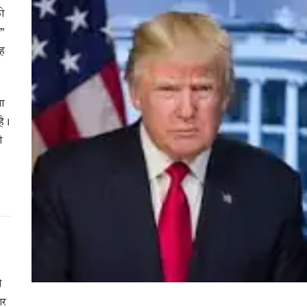
ो
ा”
रह
वा
है।
ो
ी
ार