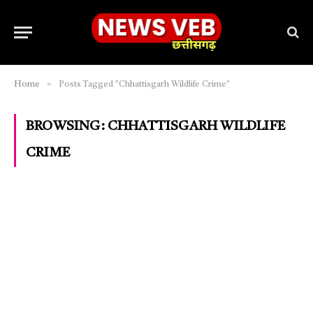
»
Home
Posts Tagged "Chhattisgarh Wildlife Crime"
BROWSING:
CHHATTISGARH WILDLIFE
CRIME