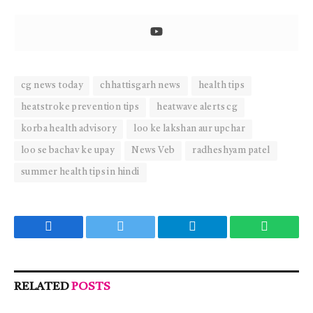
cg news today
chhattisgarh news
health tips
heatstroke prevention tips
heatwave alerts cg
korba health advisory
loo ke lakshan aur upchar
loo se bachav ke upay
News Veb
radheshyam patel
summer health tips in hindi
Facebook
Twitter
Telegram
WhatsA
RELATED
POSTS