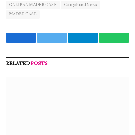
GARIBAA MADER CASE
Gariyaband News
MADER CASE
Facebook
Twitter
Telegram
WhatsA
RELATED
POSTS