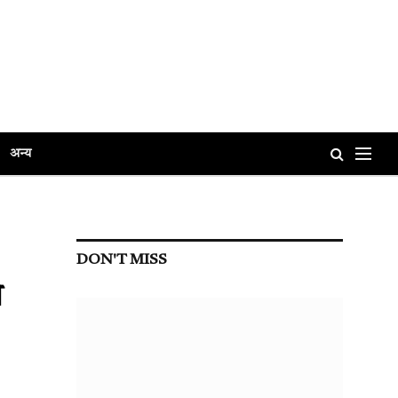
अन्य
DON'T MISS
े