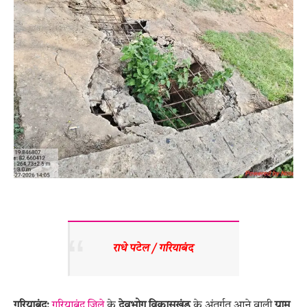
राधे पटेल / गरियाबंद 
गरियाबंद:
गरियाबंद जिले
के
देवभोग विकासखंड
के अंतर्गत आने वाली
ग्राम