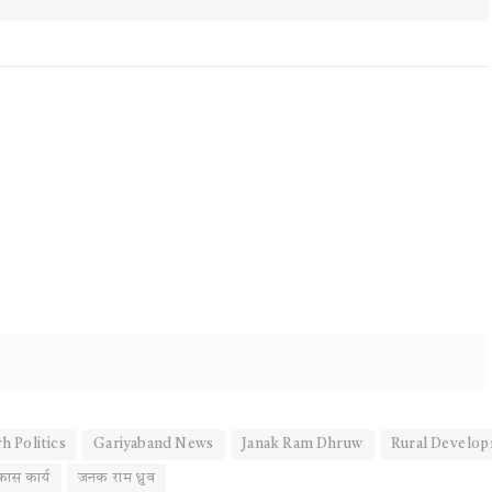
h Politics
Gariyaband News
Janak Ram Dhruw
Rural Develo
कास कार्य
जनक राम ध्रुव