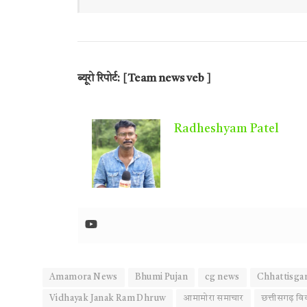
ब्यूरो रिपोर्ट: [Team news veb ]
Radheshyam Patel
Amamora News
Bhumi Pujan
cg news
Chhattisgar
Vidhayak Janak Ram Dhruw
आमामोरा समाचार
छत्तीसगढ़ वि