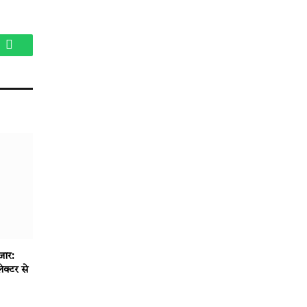
am
WhatsApp
जार:
ेक्टर से