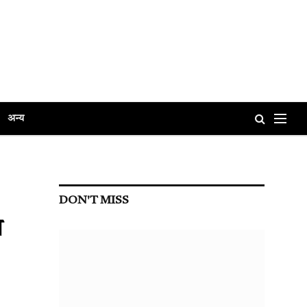
अन्य
DON'T MISS
ा