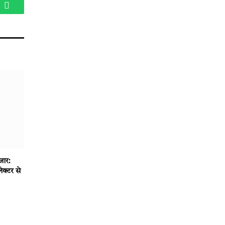
am
WhatsApp
जार:
ेक्टर से