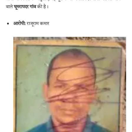
वाले
घूमरापदर गांव
की है।
आरोपी:
राजूराम कमार