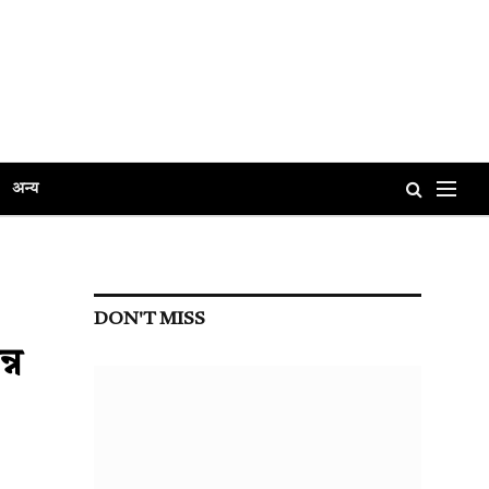
अन्य
DON'T MISS
्न