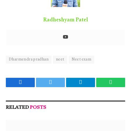
Radheshyam Patel
Dharmendra pradhan
neet
Neet exam
Facebook
Twitter
Telegram
WhatsA
RELATED
POSTS