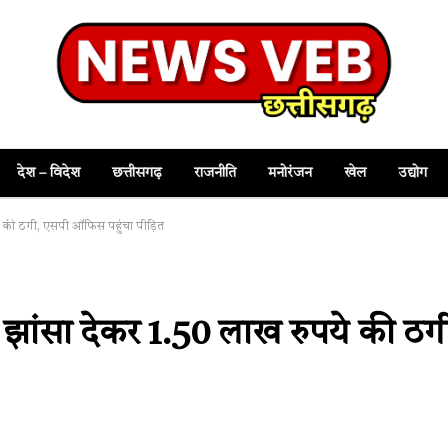
देश – विदेश
छत्तीसगढ़
राजनीति
मनोरंजन
खेल
उद्योग
ये की ठगी, एसपी ऑफिस पहुंचा पीड़ित
 झांसा देकर 1.50 लाख रुपये की ठग