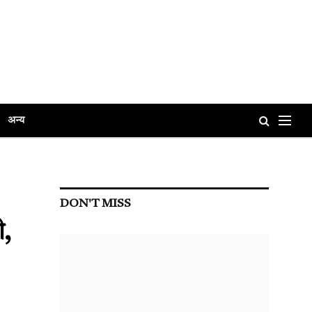
अन्य
DON'T MISS
ी,