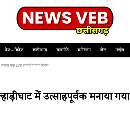
देश – विदेश
छत्तीसगढ़
राजनीति
मनोरंजन
खेल
उद्योग
ाया गया 12वां अंतर्राष्ट्रीय योग दिवस
ड़ीघाट में उत्साहपूर्वक मनाया गया