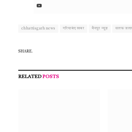
chhattisgarh news
गरियाबंद खबर
मैनपुर न्यूज़
सलफ जला
SHARE.
RELATED
POSTS