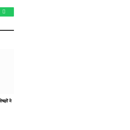
am
WhatsApp
षज्ञों ने