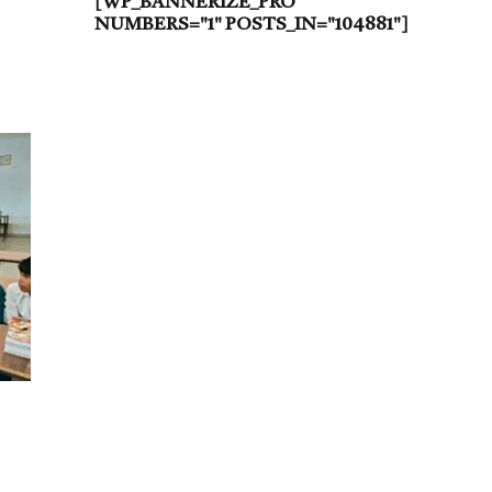
[WP_BANNERIZE_PRO
NUMBERS="1" POSTS_IN="104881"]