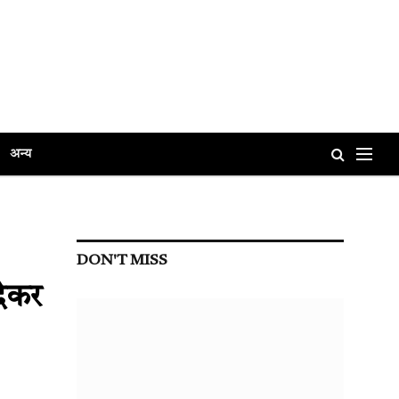
अन्य
DON'T MISS
देकर