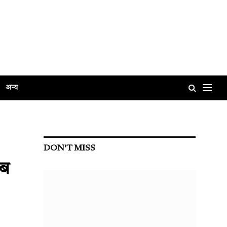
अन्य
DON'T MISS
ाब