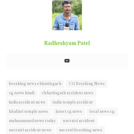
Radheshyam Patel
breaking news chhattisgarh
CG Breaking News
cg news hindi
chhattisgarh accident news
india accident news
india temple accident
khallari temple news
latest cg news
local news cg
mahasamund news today
navratri accident
navratri accident news
navratri breaking news