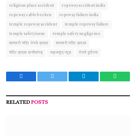
religious place accident
ropeway accident india
ropeway cable broken
ropeway failure india
temple ropeway accident
temple ropeway failure
temple safety issue
temple safety negligence
खल्लारी मंदिर रोपवे हादसा
खल्लारी मंदिर हादसा
मंदिर हादसा छत्तीसगढ़
महासमुंद न्यूज़
रोपवे दुर्घटना
Facebook
Twitter
Telegram
WhatsA
RELATED
POSTS