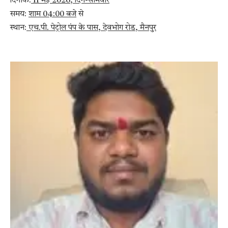
​दिनांक:
11 मई 2026, दिन-सोमवार
​समय:
शाम 04:00 बजे
से
​स्थान:
एच.पी. पेट्रोल पंप के पास, देवभोग रोड, मैनपुर