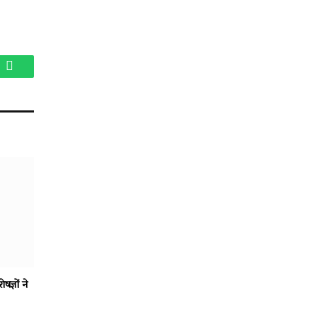
am
WhatsApp
षज्ञों ने