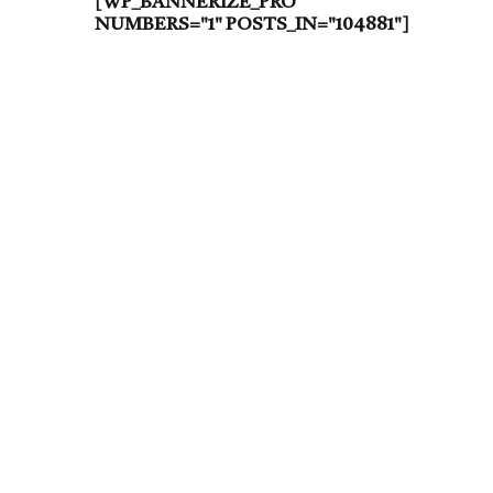
[WP_BANNERIZE_PRO
NUMBERS="1" POSTS_IN="104881"]