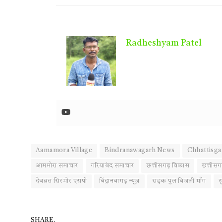
Radheshyam Patel
Aamamora Village
Bindranawagarh News
Chhattisga
आममोरा समाचार
गरियाबंद समाचार
छत्तीसगढ़ विकास
छत्तीस
देवव्रत सिरमोर एसपी
बिंद्रानवागढ़ न्यूज़
सड़क पुल बिजली माँग
स
SHARE.