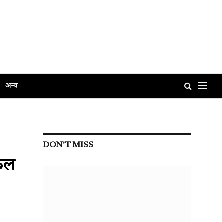
अन्य
DON'T MISS
िकल