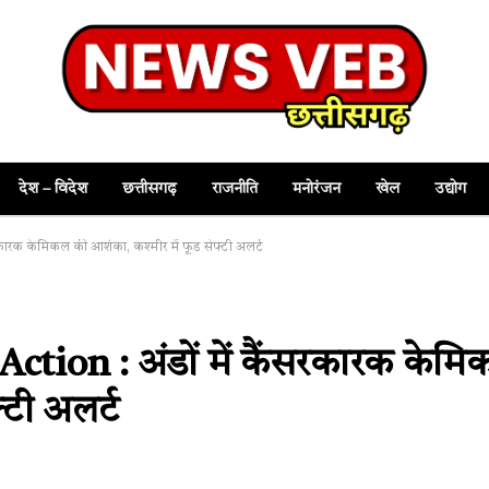
देश – विदेश
छत्तीसगढ़
राजनीति
मनोरंजन
खेल
उद्योग
ारक केमिकल की आशंका, कश्मीर में फूड सेफ्टी अलर्ट
tion : अंडों में कैंसरकारक केम
्टी अलर्ट