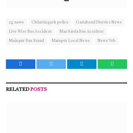
cg news
Chhattisgarh police
Gariaband District News
Live Wire Bus Accident
Maa Sarda Bus Accident
Mainpur Bus Stand
Mainpur Local News
News Veb
Facebook
Twitter
Telegram
WhatsA
RELATED
POSTS