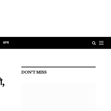
अन्य
DON'T MISS
ी,