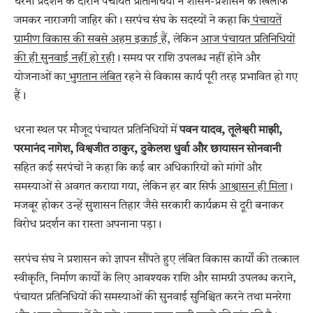
धरना प्रदर्शन के दौरान पंचायत प्रतिनिधियों ने शासन-प्रशासन के खिलाफ
जमकर नाराजगी जाहिर की। सरपंच संघ के सदस्यों ने कहा कि
पंचायतें
ग्रामीण विकास की सबसे अहम इकाई हैं
, लेकिन
आज पंचायत प्रतिनिधियों
की ही सुनवाई नहीं हो रही
। समय पर राशि उपलब्ध नहीं होने और
योजनाओं का
भुगतान लंबित
रहने से विकास कार्य पूरी तरह प्रभावित हो गए
हैं।
धरना स्थल पर मौजूद पंचायत प्रतिनिधियों में
पवन यादव, तूलेश्वरी माझी,
परमानंद नागेश, विश्वजीत ठाकुर, ठुकेलश धुर्वा और छायासन सोनवानी
सहित कई सरपंचों ने कहा कि कई बार अधिकारियों को मांगों और
समस्याओं से अवगत कराया गया, लेकिन हर बार सिर्फ
आश्वासन ही मिला
।
मजबूर होकर उन्हें सुशासन तिहार जैसे सरकारी कार्यक्रम से दूरी बनाकर
विरोध प्रदर्शन का रास्ता अपनाना पड़ा।
सरपंच संघ ने प्रशासन को ज्ञापन सौंपते हुए लंबित विकास कार्यों की तत्काल
स्वीकृति, निर्माण कार्यों के लिए आवश्यक राशि और सामग्री उपलब्ध कराने,
पंचायत प्रतिनिधियों की समस्याओं की सुनवाई सुनिश्चित करने तथा मनरेगा