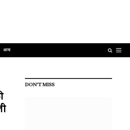
अन्य
DON'T MISS
ी
ती