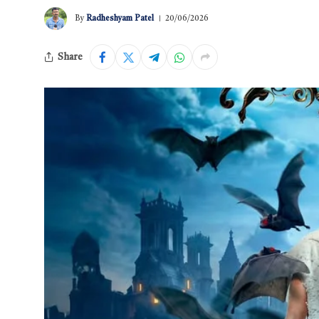
By
Radheshyam Patel
20/06/2026
Share