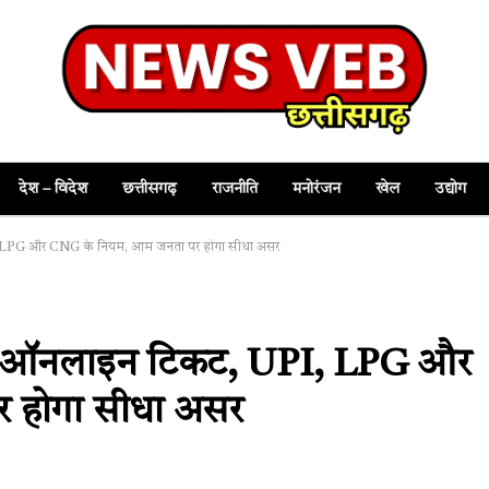
देश – विदेश
छत्तीसगढ़
राजनीति
मनोरंजन
खेल
उद्योग
PI, LPG और CNG के नियम, आम जनता पर होगा सीधा असर
े हैं ऑनलाइन टिकट, UPI, LPG और
 होगा सीधा असर