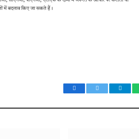
पीजी, सीएनजी, पीएनजी, एटीएफ के दामों में जरूरत के आधार पर कटौती या
ों में बदलाव किए जा सकते हैं।
Facebook
Twitter
Telegr