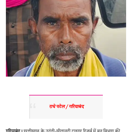
राधे पटेल / गरियाबंद
गरियाबंद।
छत्तीसगढ़ के उदंती-सीतानदी टाइगर रिजर्व में वन विभाग की