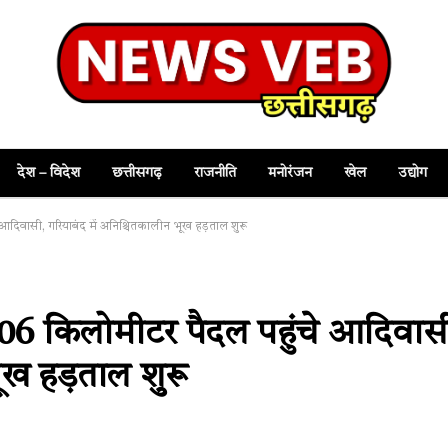
देश – विदेश
छत्तीसगढ़
राजनीति
मनोरंजन
खेल
उद्योग
दिवासी, गरियाबंद में अनिश्चितकालीन भूख हड़ताल शुरू
 06 किलोमीटर पैदल पहुंचे आदिवास
ूख हड़ताल शुरू