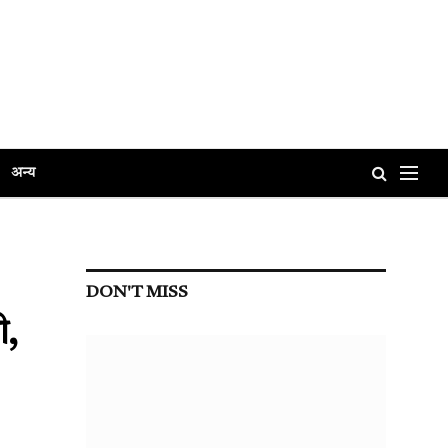
अन्य
DON'T MISS
ी,