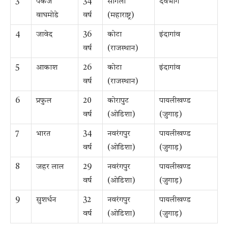
3
पंकज
34
सांगली
देवभोग
वाघमोडे
वर्ष
(महाराष्ट्र)
4
जावेद
36
कोटा
इंदागांव
वर्ष
(राजस्थान)
5
आकाश
26
कोटा
इंदागांव
वर्ष
(राजस्थान)
6
प्रफुल
20
कोरापुट
पायलीखण्ड
वर्ष
(ओडिशा)
(जुगाड़)
7
भारत
34
नवरंगपुर
पायलीखण्ड
वर्ष
(ओडिशा)
(जुगाड़)
8
जहर लाल
29
नवरंगपुर
पायलीखण्ड
वर्ष
(ओडिशा)
(जुगाड़)
9
सुशर्धन
32
नवरंगपुर
पायलीखण्ड
वर्ष
(ओडिशा)
(जुगाड़)