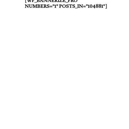
[WP_BANNERIZE_PRO
NUMBERS="1" POSTS_IN="104881"]