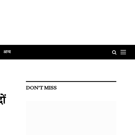
अन्य
DON'T MISS
ों