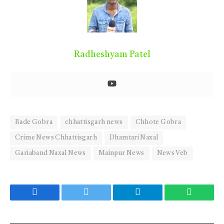
Radheshyam Patel
Bade Gobra
chhattisgarh news
Chhote Gobra
Crime News Chhattisgarh
Dhamtari Naxal
Gariaband Naxal News
Mainpur News
News Veb
Facebook
Twitter
Telegram
WhatsA