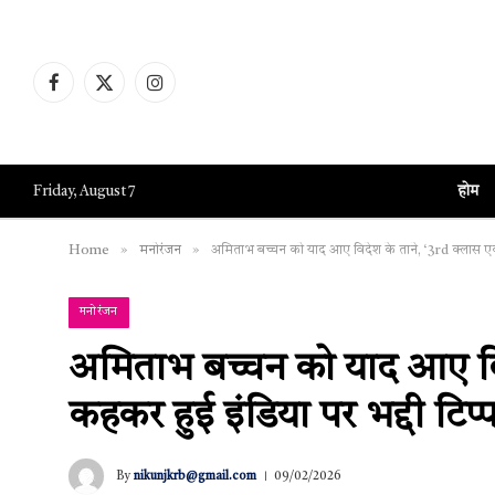
Facebook
X
Instagram
(Twitter)
होम
Friday, August 7
»
»
Home
मनोरंजन
अमिताभ बच्चन को याद आए विदेश के ताने, ‘3rd क्लास एक्
मनोरंजन
अमिताभ बच्चन को याद आए विद
कहकर हुई इंडिया पर भद्दी टिप्
By
nikunjkrb@gmail.com
09/02/2026