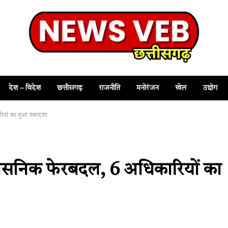
देश – विदेश
छत्तीसगढ़
राजनीति
मनोरंजन
खेल
उद्योग
रियों का हुआ तबादला
रशासनिक फेरबदल, 6 अधिकारियों का